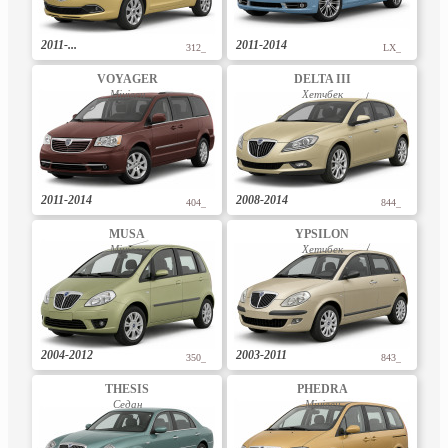
2011-...
2011-2014
312_
LX_
VOYAGER
DELTA III
Мінівен
Хетчбек
2011-2014
2008-2014
404_
844_
MUSA
YPSILON
Мінівен
Хетчбек
2004-2012
2003-2011
350_
843_
THESIS
PHEDRA
Седан
Мінівен