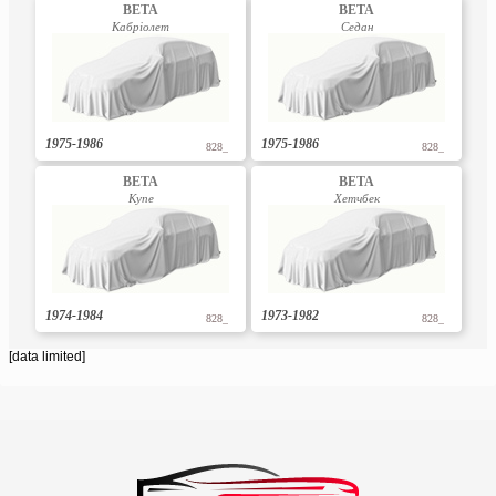
BETA
BETA
Кабріолет
Седан
1975-1986
1975-1986
828_
828_
BETA
BETA
Купе
Хетчбек
1974-1984
1973-1982
828_
828_
[data limited]