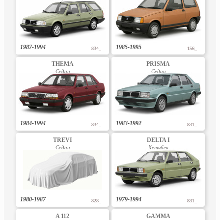
1987-1994
1985-1995
834_
156_
THEMA
PRISMA
Седан
Седан
1984-1994
1983-1992
834_
831_
TREVI
DELTA I
Седан
Хетчбек
1980-1987
1979-1994
828_
831_
A 112
GAMMA