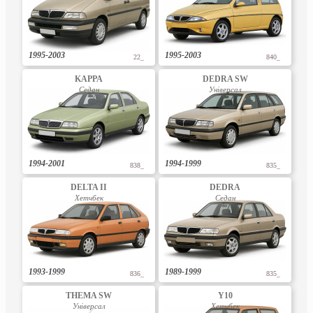
1995-2003
1995-2003
22_
840_
KAPPA
DEDRA SW
Седан
Універсал
1994-2001
1994-1999
838_
835_
DELTA II
DEDRA
Хетчбек
Седан
1993-1999
1989-1999
836_
835_
THEMA SW
Y10
Універсал
Хетчбек