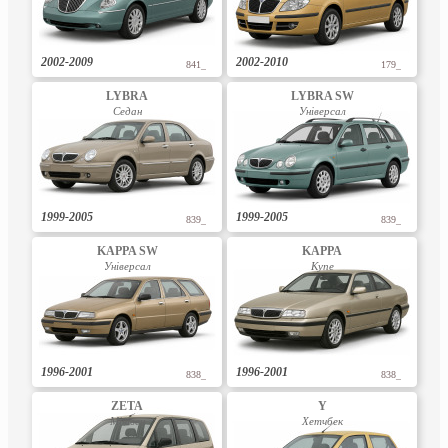
2002-2009
2002-2010
841_
179_
LYBRA
LYBRA SW
Седан
Універсал
1999-2005
1999-2005
839_
839_
KAPPA SW
KAPPA
Універсал
Купе
1996-2001
1996-2001
838_
838_
ZETA
Y
Мінівен
Хетчбек