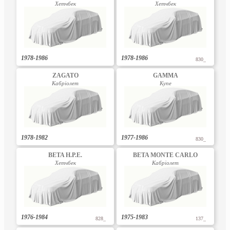
Хетчбек
Хетчбек
1978-1986
1978-1986
830_
ZAGATO
GAMMA
Кабріолет
Купе
1978-1982
1977-1986
830_
BETA H.P.E.
BETA MONTE CARLO
Хетчбек
Кабріолет
1976-1984
1975-1983
828_
137_