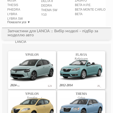
MUSA
ZAGATO
DELTA II
THESIS
BETA H.P.E.
DEDRA
PHEDRA
BETA MONTE CARLO
THEMA SW
LYBRA
BETA
Y10
LYBRA SW
Показати усе ▼
Запчастини для LANCIA :: Вибір моделі – підбір за
моделлю авто
LANCIA
YPSILON
FLAVIA
Кабріолет
2024-...
2012-2014
L21
JS_
YPSILON
THEMA
Хетчбек
Седан