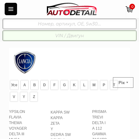
0
Рік
Усе
A
B
D
F
G
K
L
M
P
T
V
Y
Z
YPSILON
PRISMA
KAPPA SW
FLAVIA
TREVI
KAPPA
THEMA
DELTA I
ZETA
VOYAGER
A 112
Y
DELTA III
GAMMA
DEDRA SW