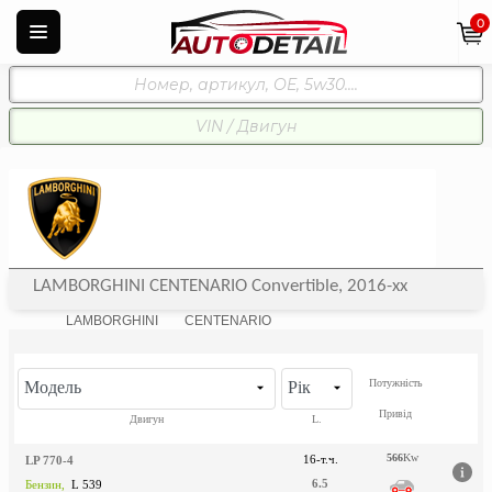
0
LAMBORGHINI CENTENARIO Convertible, 2016-xx
LAMBORGHINI
CENTENARIO
Потужність
Модель
Рік
Привід
Двигун
L.
566
Kw
16-т.ч.
LP 770-4
6.5
Бензин,
L 539