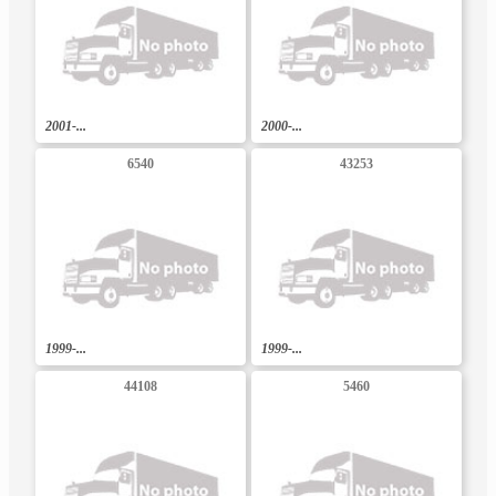
2001-...
2000-...
6540
43253
1999-...
1999-...
44108
5460