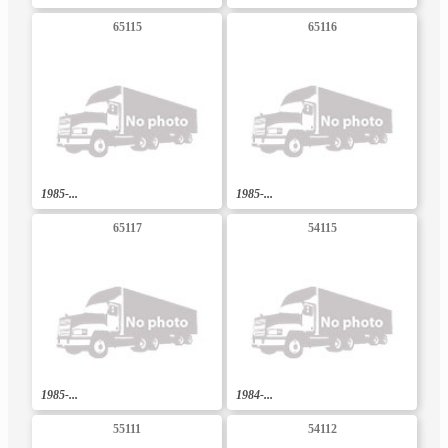
65115
65116
1985-...
1985-...
65117
54115
1985-...
1984-...
55111
54112