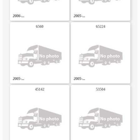
2006-...
2005-...
6560
65224
2005-...
2005-...
45142
53504