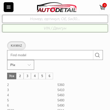
0
KAMAZ
Find model
Рік
Усе
2
3
4
5
6
2
5360
3
5410
4
5460
5
5480
6
5490