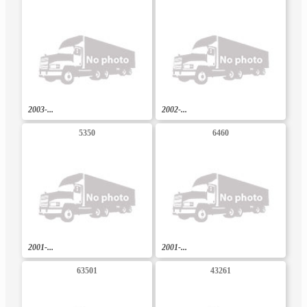
2003-...
2002-...
5350
6460
2001-...
2001-...
63501
43261