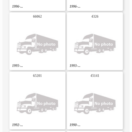
1996-...
1996-...
66062
4326
1995-...
1993-...
65201
45141
1992-...
1990-...