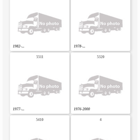
1982-...
1978-...
5511
5320
1977-...
1976-2000
5410
4