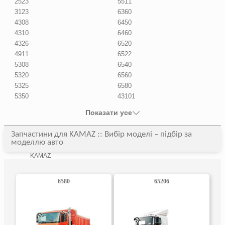
2523
5511
3123
6360
4308
6450
4310
6460
4326
6520
4911
6522
5308
6540
5320
6560
5325
6580
5350
43101
Показати усе
Запчастини для KAMAZ :: Вибір моделі – підбір за
моделлю авто
KAMAZ
6580
65206