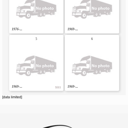
1976-...
1969-...
5
6
1969-...
1969-...
5511
[data limited]