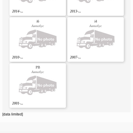
2014-...
2013-...
i6
i4
Автобус
Автобус
2010-...
2007-...
PB
Автобус
2001-...
[data limited]