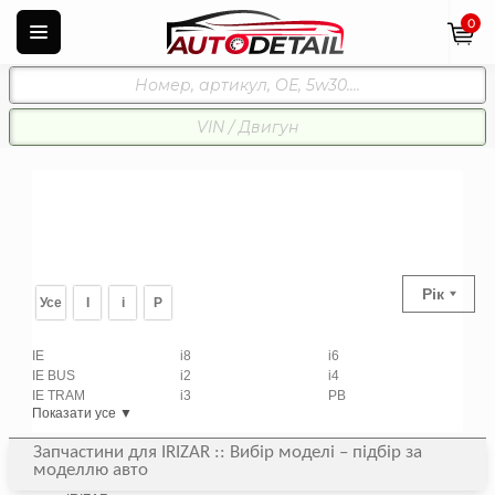
0
Рік
Усе
I
i
P
IE
i8
i6
IE BUS
i2
i4
IE TRAM
i3
PB
Показати усе ▼
Запчастини для IRIZAR :: Вибір моделі – підбір за
моделлю авто