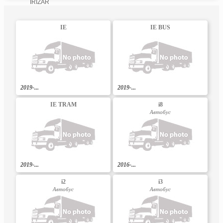
IRIZAR
IE
IE BUS
2019-...
2019-...
IE TRAM
i8
Автобус
2019-...
2016-...
i2
i3
Автобус
Автобус