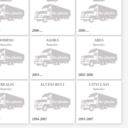
Автобус
Автобус
Автобус
3
2006-...
2006-...
DOMINO
AGORA
ARES
Автобус
Автобус
Автобус
2003-...
2002-2006
CREALIS
ACCESS BUS I
CITYCLASS
Автобус
Автобус
3
1994-2007
1991-2007