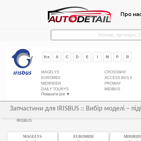
Про на
Усе
A
C
D
E
I
M
P
R
MAGELYS
CROSSWAY
EUROMIDI
ACCESS BUS II
MIDIRIDER
PROWAY
DAILY TOURYS
MIDIBUS
Показати усе ▼
Запчастини для IRISBUS :: Вибір моделі – пі
IRISBUS
MAGELYS
EUROMIDI
MIDIRID