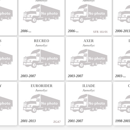
с
Автобус
Автобус
2006-...
2006-...
2006-201
SFR 161/01
S
RECREO
AXER
с
Автобус
Автобус
2003-2007
2003-2007
2003-...
Y
EURORIDER
ILIADE
Автобус
Автобус
2001-2013
2001-2007
1998-200
ZGA7