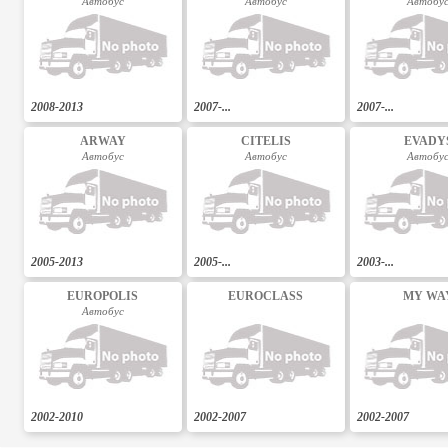
Автобус
Автобус
Автобу
2008-2013
2007-...
2007-...
ARWAY
CITELIS
EVADY
Автобус
Автобус
Автобу
2005-2013
2005-...
2003-...
EUROPOLIS
EUROCLASS
MY WA
Автобус
2002-2010
2002-2007
2002-2007