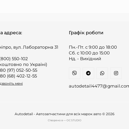
а адреса:
Графік роботи
ніпро, вул. Лабораторна 31
Пн.-Пт. с 9:00 до 18:00
Cб. с 10:00 до 15:00
(800) 550-102
Нд. - Вихідний
коштовно по Україні)
80 (97) 052-50-55
80 (68) 402-12-55
звоніть мені
autodetail4477@gmail.co
Autodetail - Автозапчастини для всіх марок авто © 2026
Cтворено в — OC STUDIO