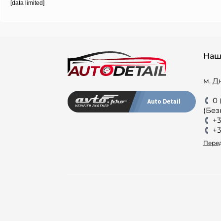
[data limited]
Наш
м. Д
0 
Auto Detail
(Без
+3
+3
Перед