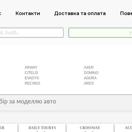
с
Контакти
Доставка та оплата
Пов
ARWAY
AXER
CITELIS
DOMINO
EVADYS
AGORA
RECREO
ARES
дбір за моделлю авто
ER
DAILY TOURYS
CROSSWAY
ACC