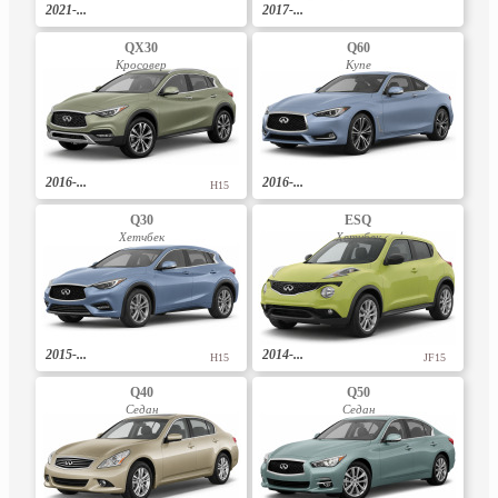
2021-...
2017-...
QX30
Q60
Кросовер
Купе
2016-...
2016-...
H15
Q30
ESQ
Хетчбек
Хетчбек
2015-...
2014-...
H15
JF15
Q40
Q50
Седан
Седан