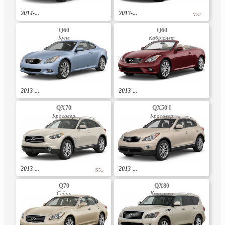
2014-...
2013-...
V37
Q60
Q60
Купе
Кабріолет
2013-...
2013-...
QX70
QX50 I
Кросовер
Кросовер
2013-...
2013-...
S51
Q70
QX80
Седан
Кросовер