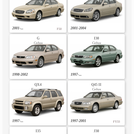
2001-...
2001-2004
F50
G
I30
Седан
Седан
1998-2002
1997-...
QX4
Q45 II
Кросовер
Седан
1997-...
1997-2001
FY33
I35
J30