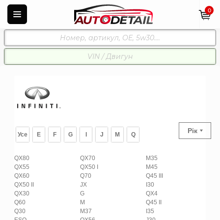
0
Рік
Усе
E
F
G
I
J
M
Q
QX80
QX70
M35
QX55
QX50 I
M45
QX60
Q70
Q45 III
QX50 II
JX
I30
QX30
G
QX4
Q60
M
Q45 II
Q30
M37
I35