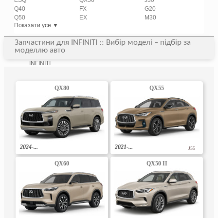
ESQ
QX56
J30
Q40
FX
G20
Q50
EX
M30
Показати усе ▼
Запчастини для INFINITI :: Вибір моделі – підбір за
моделлю авто
INFINITI
QX80
QX55
2024-...
2021-...
J55
QX60
QX50 II