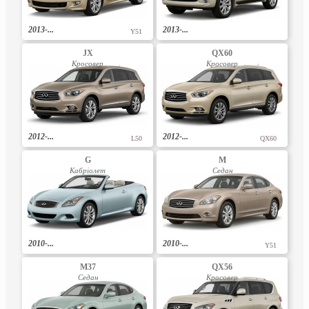
2013-...
2013-...
Y51
JX
QX60
Кросовер
Кросовер
2012-...
2012-...
L50
QX60
G
M
Кабріолет
Седан
2010-...
2010-...
Y51
M37
QX56
Седан
Кросовер