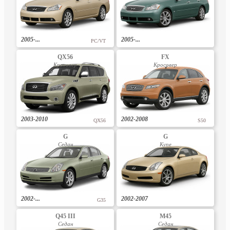
2005-...
2005-...
PC/VT
QX56
FX
Кросовер
Кросовер
2003-2010
2002-2008
QX56
S50
G
G
Седан
Купе
2002-...
2002-2007
G35
Q45 III
M45
Седан
Седан