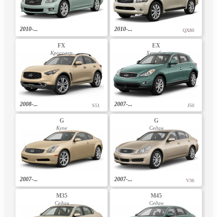
2010-...
2010-...
QX80
FX
EX
Кросовер
Хетчбек
2008-...
2007-...
S51
J50
G
G
Купе
Седан
2007-...
2007-...
V36
M35
M45
Седан
Седан