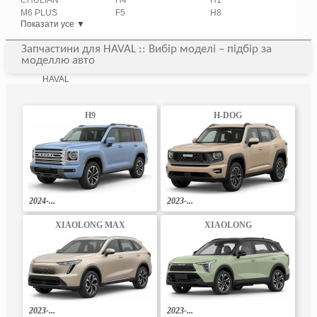
CHULIAN
H4
H1
M6 PLUS
F5
H8
Показати усе ▼
Запчастини для HAVAL :: Вибір моделі – підбір за
моделлю авто
HAVAL
H9
H-DOG
2024-...
2023-...
XIAOLONG MAX
XIAOLONG
2023-...
2023-...