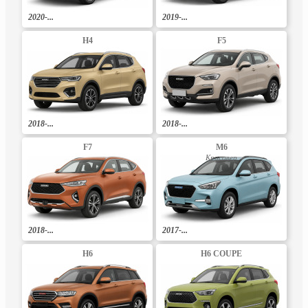
2020-...
2019-...
H4
F5
2018-...
2018-...
F7
M6
Кросовер
2018-...
2017-...
H6
H6 COUPE