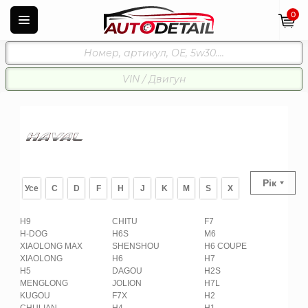
0
Рік
Усе
C
D
F
H
J
K
M
S
X
H9
CHITU
F7
H-DOG
H6S
M6
XIAOLONG MAX
SHENSHOU
H6 COUPE
XIAOLONG
H6
H7
H5
DAGOU
H2S
MENGLONG
JOLION
H7L
KUGOU
F7X
H2