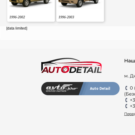
1996-2002
1996-2003
[data limited]
Наш
м. Д
0 
Auto Detail
(Без
+3
+3
Перед