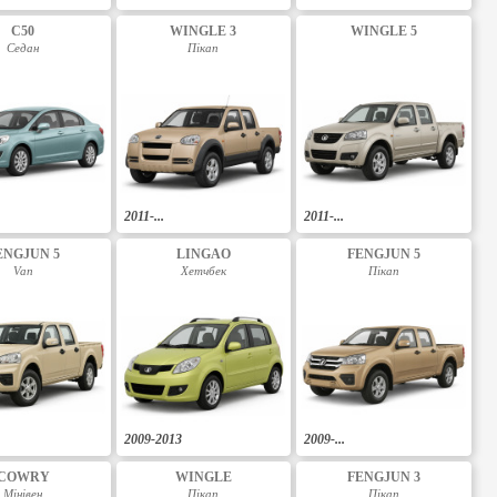
C50
WINGLE 3
WINGLE 5
Седан
Пікап
2011-...
2011-...
ENGJUN 5
LINGAO
FENGJUN 5
Van
Хетчбек
Пікап
2009-2013
2009-...
COWRY
WINGLE
FENGJUN 3
Мінівен
Пікап
Пікап