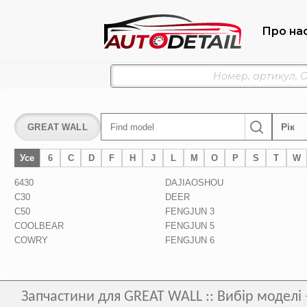
Про на
Рік
GREAT WALL
Find model
Усе
6
C
D
F
H
J
L
M
O
P
S
T
W
6430
DAJIAOSHOU
C30
DEER
C50
FENGJUN 3
COOLBEAR
FENGJUN 5
COWRY
FENGJUN 6
Запчастини для GREAT WALL :: Вибір моделі 