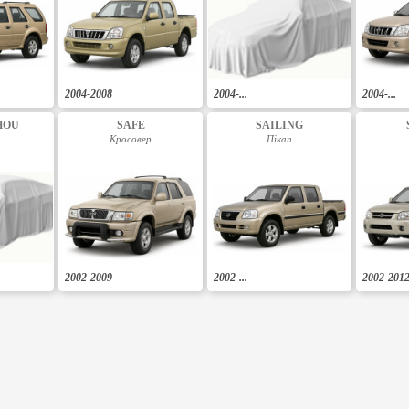
2004-2008
2004-...
2004-...
HOU
SAFE
SAILING
Кросовер
Пікап
2002-2009
2002-...
2002-201