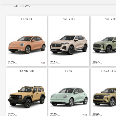
GREAT WALL
ORA 03
WEY 03
WEY 0
2024-...
2024-...
2024-...
ES11
TANK 300
ORA
HAVAL H6 
2020-...
2020-...
2020-...
ES11