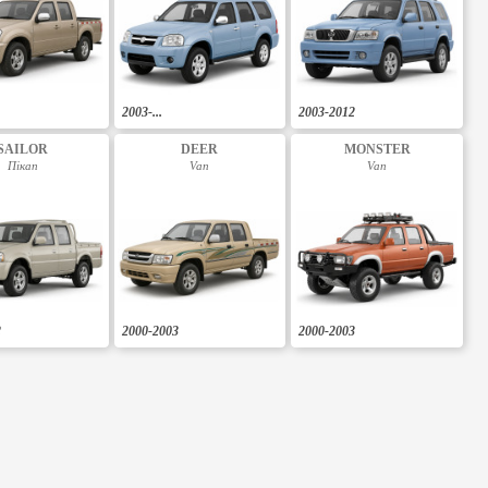
2003-...
2003-2012
SAILOR
DEER
MONSTER
Пікап
Van
Van
2
2000-2003
2000-2003