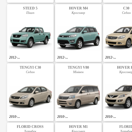
STEED 5
HOVER M4
C30
Пікап
Кросовер
Седан
2012-...
2012-...
2012-...
TENGYI C30
TENGYI V80
HOVER 
Седан
Мінівен
Кросове
2010-...
2010-...
2010-...
FLORID CROSS
HOVER M1
FLORI
Хетчбек
Кросовер
Хетчбе