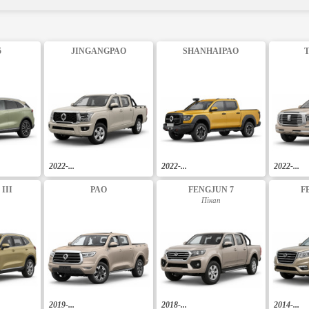
5
JINGANGPAO
SHANHAIPAO
T
2022-...
2022-...
2022-...
III
PAO
FENGJUN 7
F
Пікап
2019-...
2018-...
2014-...