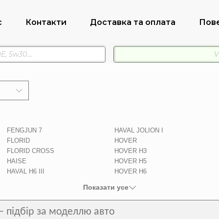
с
Контакти
Доставка та оплата
Пов
FENGJUN 7
HAVAL JOLION I
FLORID
HOVER
FLORID CROSS
HOVER H3
HAISE
HOVER H5
HAVAL H6 III
HOVER H6
Показати усе
– підбір за моделлю авто