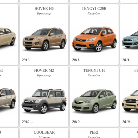
HOVER H6
TENGYI C20R
Кросовер
Хетчбек
2011-...
2011-...
2011-...
H5
HOVER M2
TENGYI C10
F
р
Кросовер
Хетчбек
2010-...
2010-...
2010-...
D
COOLBEAR
PERI
к
Мінівен
Хетчбек