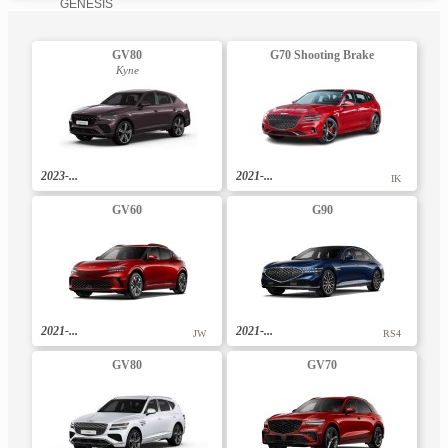
GENESIS
GV80
G70 Shooting Brake
Купе
2023-...
2021-...
IK
GV60
G90
2021-...
2021-...
JW
RS4
GV80
GV70