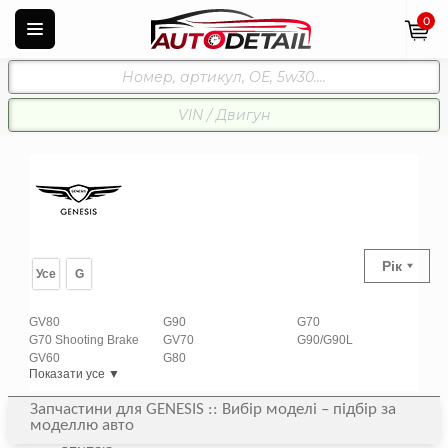
0
Рік
Усе
G
GV80
G90
G70
G70 Shooting Brake
GV70
G90/G90L
GV60
G80
Показати усе ▼
Запчастини для GENESIS :: Вибір моделі – підбір за
моделлю авто