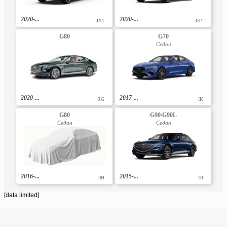
2020-...
2020-...
JX1
JK1
G80
G70
Седан
2020-...
2017-...
RG
IK
G80
G90/G90L
Седан
Седан
2016-...
2015-...
DH
HI
[data limited]