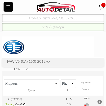
0
FAW V5 (CA7150) 2012-xx
FAW
V5
Потужність
Модель
Рік
Привід
Двигун
L.
75
Kw
14-22
1.5
(CA7150)
1.5
Бензин,
CA4GA5