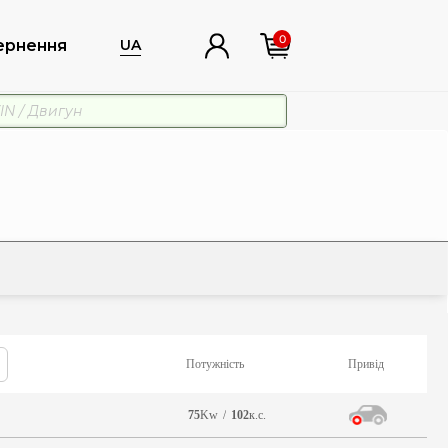
0
ернення
UA
Потужність
Привід
75
Kw
/
102
к.с.