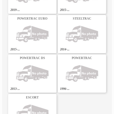
2019-...
2015-...
POWERTRAC EURO
STEELTRAC
2015-...
2014-...
POWERTRAC DS
POWERTRAC
2013-...
1996-...
ESCORT