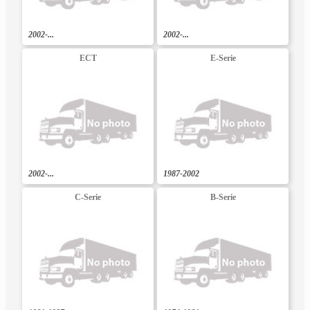
2002-...
2002-...
ECT
E-Serie
2002-...
1987-2002
C-Serie
B-Serie