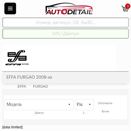
0
EFFA FURGAO 2008-xx
EFFA
FURGAO
Потужність
Модель
Рік
Кузов
Двигун
L.
[data limited]