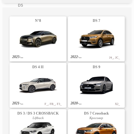
DS
N°8
DS 7
2025-...
2022-...
J4_, JC_
DS 4 II
DS 9
2021-...
2020-...
F_, FB_, F3_
X2_
DS 3 / DS 3 CROSSBACK
DS 7 Crossback
Liftback
Кросовер