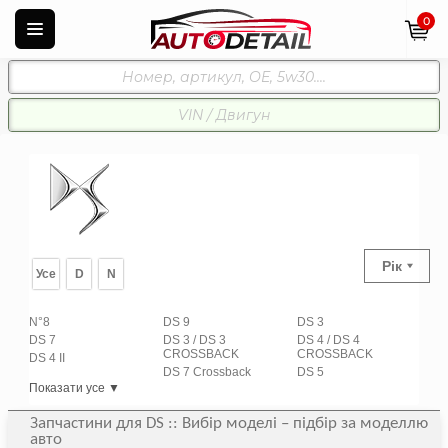
0
Рік
Усе
D
N
N°8
DS 9
DS 3
DS 7
DS 3 / DS 3
DS 4 / DS 4
CROSSBACK
CROSSBACK
DS 4 II
DS 7 Crossback
DS 5
Показати усе ▼
Запчастини для DS :: Вибір моделі – підбір за моделлю
авто