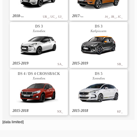
2018-...
2017-...
UR_, UC_, UJ_
J4_, JR_, JC_
DS 3
DS 3
Хетчбек
Кабріолет
2015-2019
2015-2019
SA_
SB_
DS 4 / DS 4 CROSSBACK
DS 5
Хетчбек
Хетчбек
2015-2018
2015-2018
NX_
KF_
[data limited]