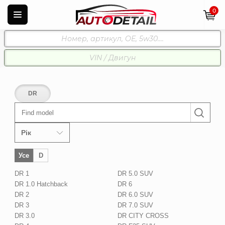
0
DR
Find model
Рік
Усе
D
DR 1
DR 5.0 SUV
DR 1.0 Hatchback
DR 6
DR 2
DR 6.0 SUV
DR 3
DR 7.0 SUV
DR 3.0
DR CITY CROSS