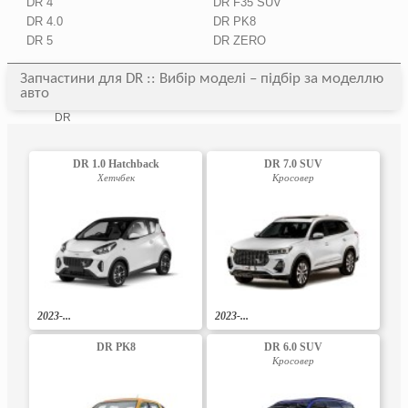
DR 4
DR F35 SUV
DR 4.0
DR PK8
DR 5
DR ZERO
Запчастини для DR :: Вибір моделі – підбір за моделлю
авто
DR
DR 1.0 Hatchback
DR 7.0 SUV
Хетчбек
Кросовер
2023-...
2023-...
DR PK8
DR 6.0 SUV
Кросовер