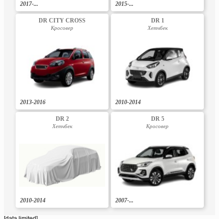
2017-...
2015-...
DR CITY CROSS
DR 1
Кросовер
Хетчбек
2013-2016
2010-2014
DR 2
DR 5
Хетчбек
Кросовер
2010-2014
2007-...
[data limited]