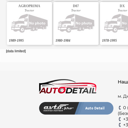
AGROPRIMA
D07
DX
Tractor
Tractor
Tractor
1989-1995
1980-1984
1978-1995
[data limited]
Наш
м. Д
0 
Auto Detail
(Без
+3
+3