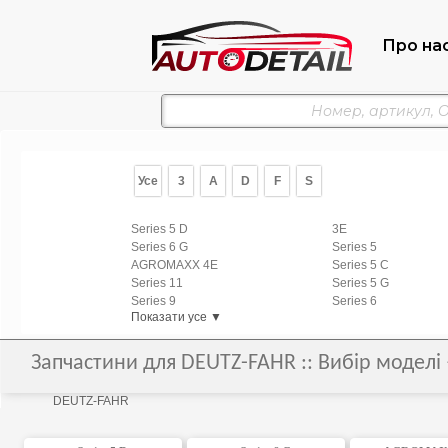
Про на
Усе
3
A
D
F
S
Series 5 D
3E
Series 6 G
Series 5
AGROMAXX 4E
Series 5 C
Series 11
Series 5 G
Series 9
Series 6
Показати усе ▼
Запчастини для DEUTZ-FAHR :: Вибір моделі 
DEUTZ-FAHR