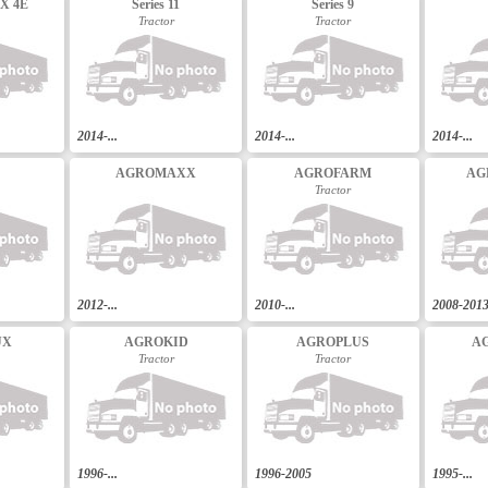
X 4E
Series 11
Series 9
Tractor
Tractor
2014-...
2014-...
2014-...
AGROMAXX
AGROFARM
AG
Tractor
2012-...
2010-...
2008-201
UX
AGROKID
AGROPLUS
A
Tractor
Tractor
1996-...
1996-2005
1995-...