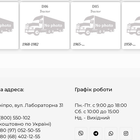
D06
D05
Tractor
Tractor
1968-1982
1965-...
1950-...
а адреса:
Графік роботи
ніпро, вул. Лабораторна 31
Пн.-Пт. с 9:00 до 18:00
Cб. с 10:00 до 15:00
(800) 550-102
Нд. - Вихідний
коштовно по Україні)
80 (97) 052-50-55
80 (68) 402-12-55