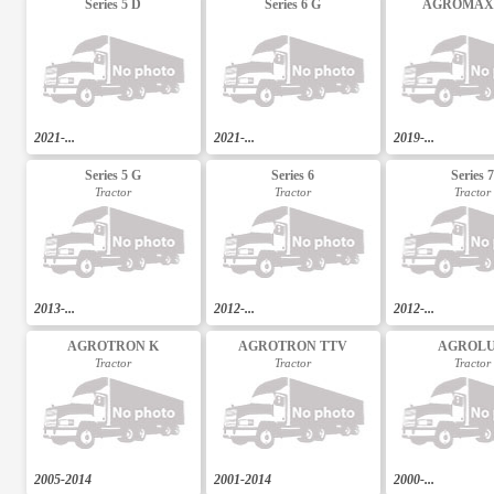
Series 5 D
Series 6 G
AGROMAX
2021-...
2021-...
2019-...
Series 5 G
Series 6
Series 7
Tractor
Tractor
Tractor
2013-...
2012-...
2012-...
AGROTRON K
AGROTRON TTV
AGROL
Tractor
Tractor
Tractor
2005-2014
2001-2014
2000-...