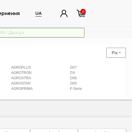
0
ернення
UA
Рік
AGROPLUS
D07
AGROTRON
DX
AGROXTRA
D06
AGROSTAR
D05
AGROPRIMA
F-Serie