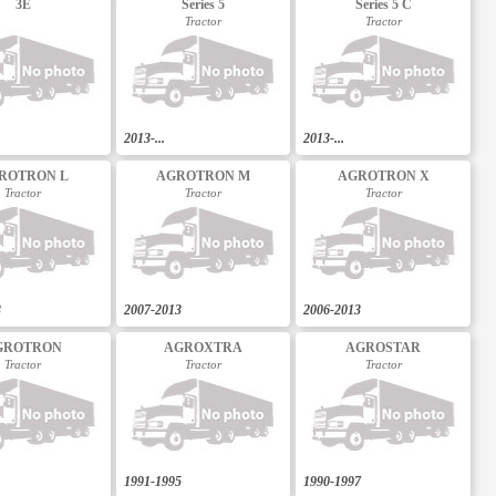
3E
Series 5
Series 5 C
Tractor
Tractor
2013-...
2013-...
ROTRON L
AGROTRON M
AGROTRON X
Tractor
Tractor
Tractor
3
2007-2013
2006-2013
GROTRON
AGROXTRA
AGROSTAR
Tractor
Tractor
Tractor
1991-1995
1990-1997