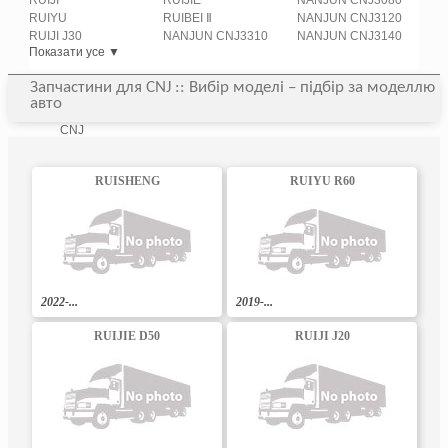
RUIJI
RUIJIE
NANJUN CNJ3080
RUIYU
RUIBEI Ⅱ
NANJUN CNJ3120
RUIJI J30
NANJUN CNJ3310
NANJUN CNJ3140
Показати усе ▼
Запчастини для CNJ :: Вибір моделі – підбір за моделлю
авто
CNJ
RUISHENG
RUIYU R60
2022-...
2019-...
RUIJIE D50
RUIJI J20