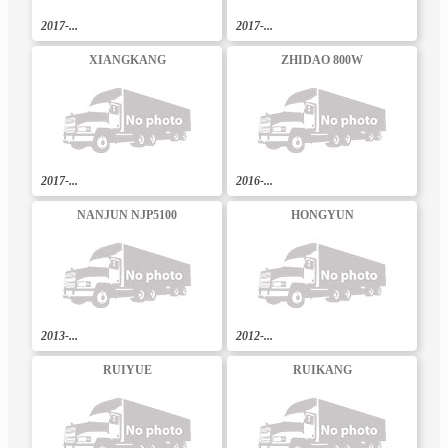
2017-...
2017-...
XIANGKANG
ZHIDAO 800W
2017-...
2016-...
NANJUN NJP5100
HONGYUN
2013-...
2012-...
RUIYUE
RUIKANG