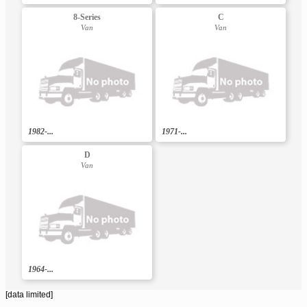
8-Series
C
Van
Van
1982-...
1971-...
D
Van
1964-...
[data limited]