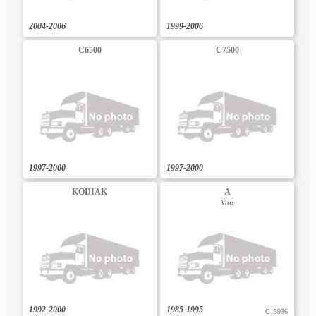
2004-2006
1999-2006
C6500
C7500
1997-2000
1997-2000
KODIAK
A
Van
1992-2000
1985-1995
C15936