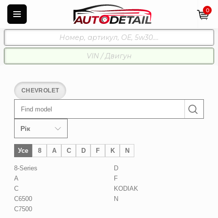
0
CHEVROLET
Find model
Рік
Усе
8
A
C
D
F
K
N
8-Series
D
A
F
C
KODIAK
C6500
N
C7500