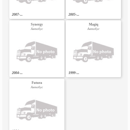
2007-...
2005-...
Synergy
Magiq
Автобус
Автобус
2004-...
1999-...
Futura
Автобус