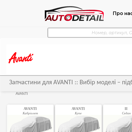
Про на
Запчастини для AVANTI :: Вибір моделі – пі
AVANTI
AVANTI
AVANTI
II
Кабріолет
Купе
Седан