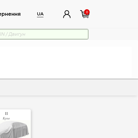
0
ернення
UA
II
Купе