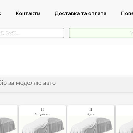
с
Контакти
Доставка та оплата
Пов
дбір за моделлю авто
II
II
Кабріолет
Купе