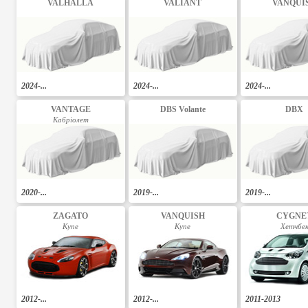
VALHALLA
VALIANT
VANQUI
2024-...
2024-...
2024-...
VANTAGE
DBS Volante
DBX
Кабріолет
2020-...
2019-...
2019-...
ZAGATO
VANQUISH
CYGNE
Купе
Купе
Хетчбе
2012-...
2012-...
2011-2013