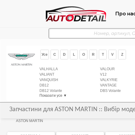
Про на
Усе
C
D
L
O
R
T
V
Z
VALHALLA
VALOUR
VALIANT
V12
VANQUISH
VALKYRIE
DB12
VANTAGE
DB12 Volante
DBS Volante
Показати усе ▼
Запчастини для ASTON MARTIN :: Вибір моде
ASTON MARTIN