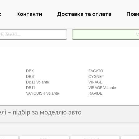
с
Контакти
Доставка та оплата
Пов
DBX
ZAGATO
DBS
CYGNET
DB11 Volante
VIRAGE
DB11
VIRAGE Volante
VANQUISH Volante
RAPIDE
лі – підбір за моделлю авто