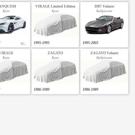
ANQUISH
VIRAGE Limited Edition
DB7 Volante
Купе
Купе
Кабріолет
7
1995-1995
1995-2003
R2_
VIRAGE
ZAGATO
ZAGATO Volante
Купе
Купе
Кабріолет
2
1986-1989
1986-1989