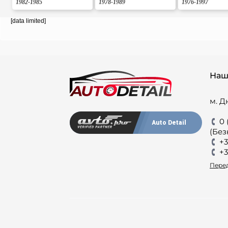
1982-1985
1978-1989
1976-1997
[data limited]
Наш
м. Д
0 
Auto Detail
(Без
+3
+3
Перед