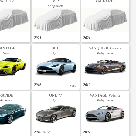
VALOUR
V12
VALKYRIE
Кабріолет
2021-...
2021-...
ANTAGE
DB11
VANQUISH Volante
Купе
Купе
Кабріолет
2016-...
2013-...
AM5
RAPIDE
ONE-77
VANTAGE Volante
Хетчбек
Купе
Кабріолет
2010-2012
2007-...