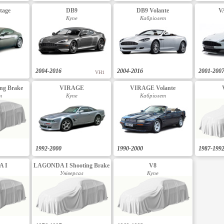
tage
DB9
DB9 Volante
V
Купе
Кабріолет
2004-2016
2004-2016
2001-200
VH1
ng Brake
VIRAGE
VIRAGE Volante
л
Купе
Кабріолет
1992-2000
1990-2000
1987-199
 I
LAGONDA I Shooting Brake
V8
Універсал
Купе