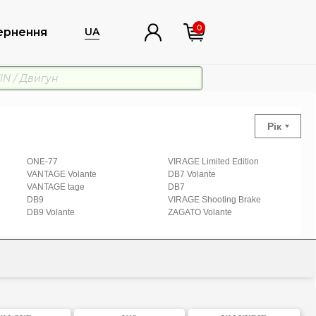
0
ернення
UA
Рік
ONE-77
VIRAGE Limited Edition
VANTAGE Volante
DB7 Volante
VANTAGE tage
DB7
DB9
VIRAGE Shooting Brake
DB9 Volante
ZAGATO Volante