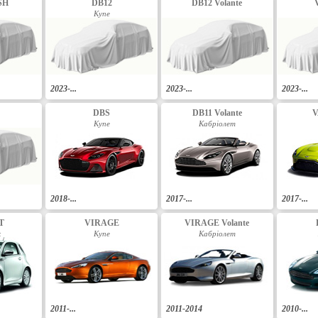
SH
DB12
DB12 Volante
Купе
2023-...
2023-...
2023-...
DBS
DB11 Volante
V
Купе
Кабріолет
2018-...
2017-...
2017-...
T
VIRAGE
VIRAGE Volante
к
Купе
Кабріолет
2011-...
2011-2014
2010-...