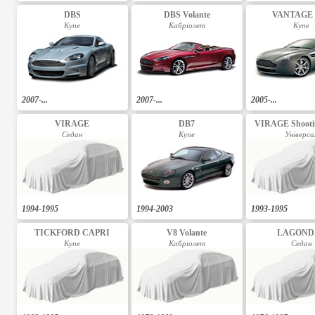
DBS
DBS Volante
VANTAGE 
Купе
Кабріолет
Купе
2007-...
2007-...
2005-...
VIRAGE
DB7
VIRAGE Shooti
Седан
Купе
Універса
1994-1995
1994-2003
1993-1995
TICKFORD CAPRI
V8 Volante
LAGONDA
Купе
Кабріолет
Седан