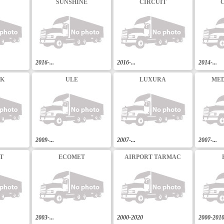
SUNSHINE
CIRCUIT
2016-...
2016-...
2014-...
CK
ULE
LUXURA
MED
2009-...
2007-...
2007-...
T
ECOMET
AIRPORT TARMAC
2003-...
2000-2020
2000-201