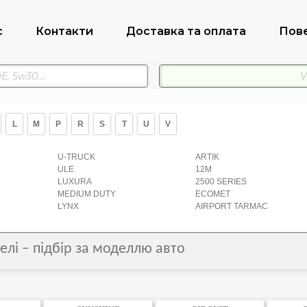
с
Контакти
Доставка та оплата
Пов
L
M
P
R
S
T
U
V
U-TRUCK
ARTIK
ULE
12M
LUXURA
2500 SERIES
MEDIUM DUTY
ECOMET
LYNX
AIRPORT TARMAC
елі – підбір за моделлю авто