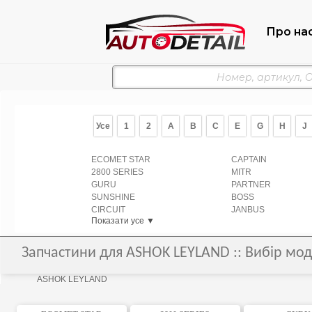
Про на
Усе
1
2
A
B
C
E
G
H
J
ECOMET STAR
CAPTAIN
2800 SERIES
MITR
GURU
PARTNER
SUNSHINE
BOSS
CIRCUIT
JANBUS
Показати усе ▼
Запчастини для ASHOK LEYLAND :: Вибір мод
ASHOK LEYLAND