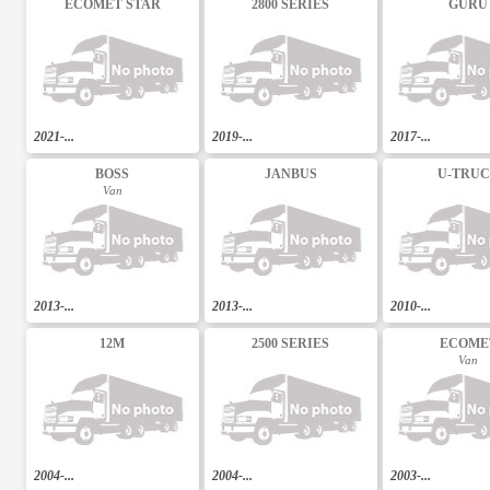
ECOMET STAR
2800 SERIES
GURU
2021-...
2019-...
2017-...
BOSS
JANBUS
U-TRU
Van
2013-...
2013-...
2010-...
12M
2500 SERIES
ECOME
Van
2004-...
2004-...
2003-...