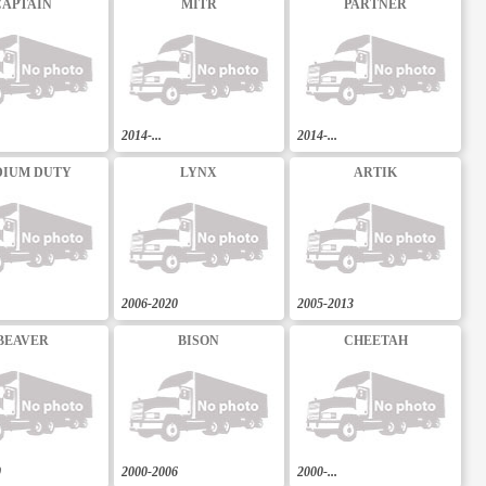
CAPTAIN
MITR
PARTNER
2014-...
2014-...
IUM DUTY
LYNX
ARTIK
2006-2020
2005-2013
BEAVER
BISON
CHEETAH
0
2000-2006
2000-...