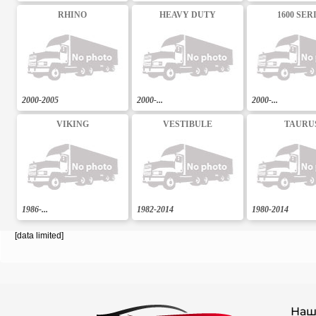
RHINO
HEAVY DUTY
1600 SER
2000-2005
2000-...
2000-...
VIKING
VESTIBULE
TAURU
1986-...
1982-2014
1980-2014
[data limited]
Наш