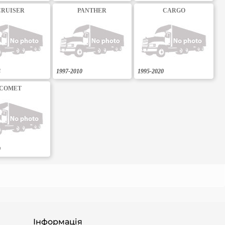
CRUISER
PANTHER
CARGO
4
1997-2010
1995-2020
COMET
0
Інформація