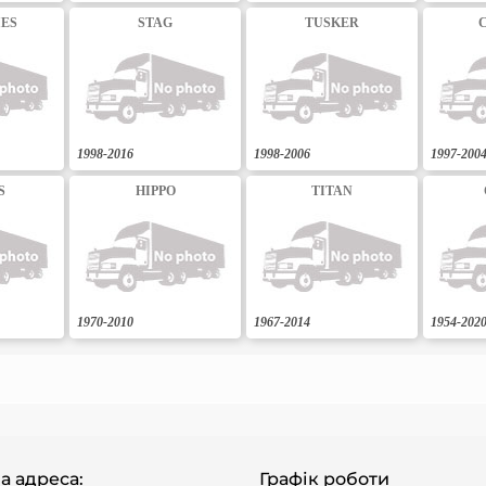
IES
STAG
TUSKER
1998-2016
1998-2006
1997-200
S
HIPPO
TITAN
1970-2010
1967-2014
1954-202
а адреса:
Графік роботи