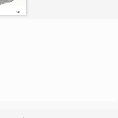
1
GD_4