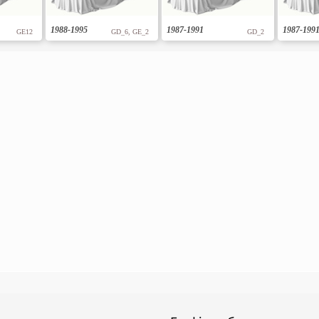
1988-1995
1987-1991
1987-199
GE12
GD_6, GE_2
GD_2