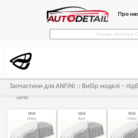
Про на
Запчастини для ANFINI :: Вибір моделі – під
ANFINI
MS8
MS8
MS8
Седан
Купе
Седан