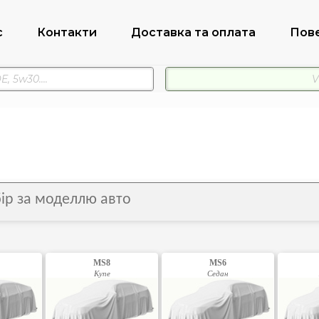
с
Контакти
Доставка та оплата
Пов
бір за моделлю авто
MS8
MS6
Купе
Седан