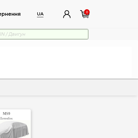
0
ернення
UA
MS9
Хетчбек