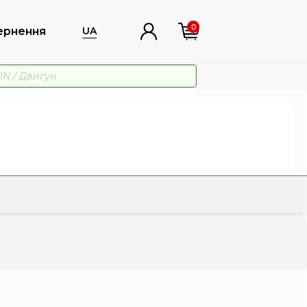
0
ернення
UA