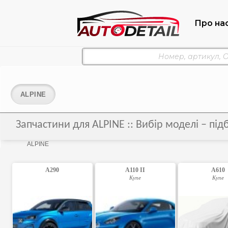
Про на
ALPINE
Запчастини для ALPINE :: Вибір моделі – пі
ALPINE
A290
A110 II
A610
Купе
Купе