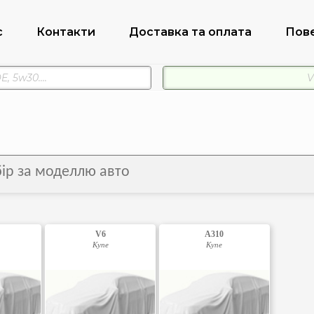
с
Контакти
Доставка та оплата
Пов
дбір за моделлю авто
V6
A310
Купе
Купе