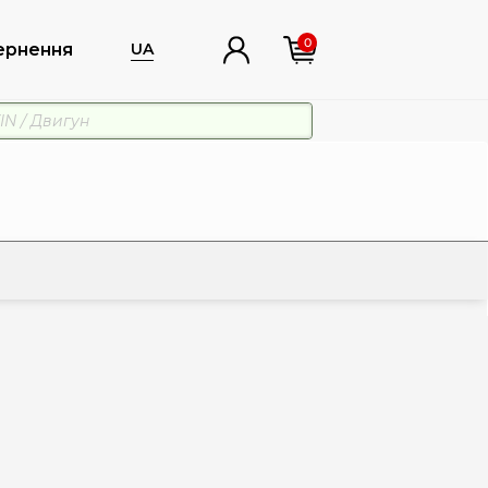
0
ернення
UA