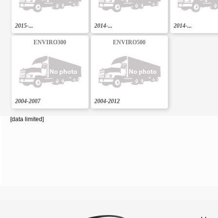
2015-...
2014-...
2014-...
ENVIRO300
ENVIRO500
2004-2007
2004-2012
[data limited]