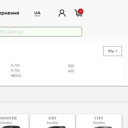
0
ернення
UA
Рік
A.741
500
A.751
400
MEGA
OSSOVER
GTO
CITY
Хетчбек
Хетчбек
Хетчбек