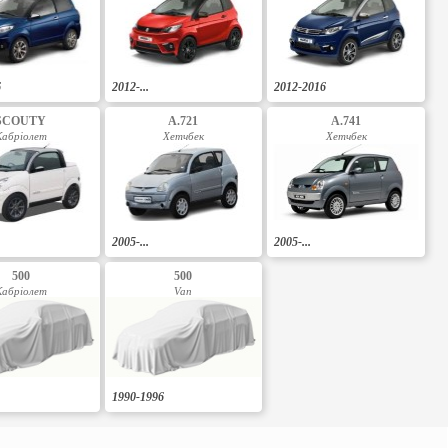
6
2012-...
2012-2016
SCOUTY
A.721
A.741
Кабріолет
Хетчбек
Хетчбек
2005-...
2005-...
500
500
Кабріолет
Van
1990-1996