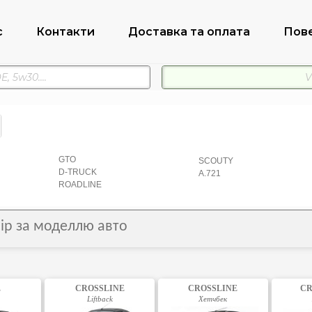
с
Контакти
Доставка та оплата
Пов
GTO
SCOUTY
D-TRUCK
A.721
ROADLINE
бір за моделлю авто
E
CROSSLINE
CROSSLINE
CR
Liftback
Хетчбек