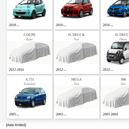
2018-...
2016-...
2016-...
COUPE
D-TRUCK
D-TRU
Купе
Van
Пікап
2012-2016
2012-...
2012-...
A.751
MEGA
500
Хетчбек
Van
Van
2005-...
2003-...
2003-2004
[data limited]