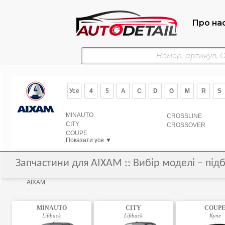
Про на
Усе
4
5
A
C
D
G
M
R
S
MINAUTO
CROSSLINE
CITY
CROSSOVER
COUPE
Показати усе ▼
Запчастини для AIXAM :: Вибір моделі – під
AIXAM
MINAUTO
CITY
COUP
Liftback
Liftback
Купе