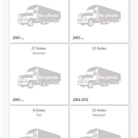
2005-...
2005-...
27-Series-
13-Series
Автобус
2005-...
2004-2011
9-Series
12-Series
Van
Автобус