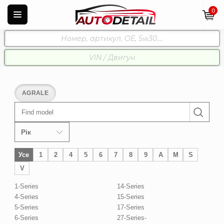
0
AGRALE
Find model
Рік
Усе
1
2
4
5
6
7
8
9
A
M
S
V
1-Series
14-Series
4-Series
15-Series
5-Series
17-Series
6-Series
27-Series-