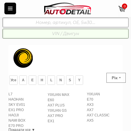
0
Рік
Усе
A
E
H
L
N
S
Y
L7
YIXUAN
YIXUAN MAX
HAOHAN
E70
E60
SKY EV01
AX3
AX7 PLUS
EX1 PRO
AX7
YIXUAN GS
HAOJI
AX7 CLASSIC
AX7 PRO
NAMI BOX
AX5
EX1
E70 PRO
Показати усе ▼